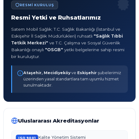
RESMI KURULUŞ
Resmi Yetki ve Ruhsatlarımız
Satem Mobil Sağlık; T.C. Sağlık Bakanlığı (İstanbul ve
Eskişehir İl Sağlık Müdürlükleri) ruhsatlı
"Sağlık Tıbbi
Tetkik Merkezi"
ve T.C. Çalışma ve Sosyal Güvenlik
Bakanlığı onaylı
"OSGB"
yetki belgelerine sahip resmi
bir kuruluştur.
Ataşehir, Mecidiyeköy
ve
Eskişehir
şubelerimiz
üzerinden yasal standartlara tam uyumlu hizmet
sunulmaktadır.
Uluslararası Akreditasyonlar
Kalite Yönetim Sistemi
ISO 9001