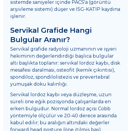
sistemde saniyeler içinde PACS'a (görüntü
arşivleme sistemi) düşer ve İSG-KATİP kaydına
işlenir.
Servikal Grafide Hangi
Bulgular Aranır?
Servikal grafide radyoloji uzmanının ve işyeri
hekiminin değerlendirdiği başlıca bulgular
altı başlıkta toplanır: servikal lordoz kaybı, disk
mesafesi daralması, osteofit (kemik çıkıntısı),
spondiloz, spondilolistezis ve prevertebral
yumuşak doku kalınlığı.
Servikal lordoz kaybı veya düzleşme, uzun
süreli öne eğik pozisyonda çalışanlarda en
erken bulgudur. Normal lordoz açısı Cobb
yöntemiyle ölçülür ve 20-40 derece arasında
kabul edilir; bu aralığın altındaki değerler
forward head posture (öne itilmiş baş)