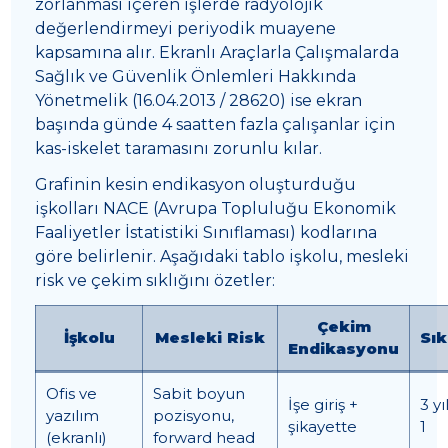
zorlanması içeren işlerde radyolojik
değerlendirmeyi periyodik muayene
kapsamına alır. Ekranlı Araçlarla Çalışmalarda
Sağlık ve Güvenlik Önlemleri Hakkında
Yönetmelik (16.04.2013 / 28620) ise ekran
başında günde 4 saatten fazla çalışanlar için
kas-iskelet taramasını zorunlu kılar.
Grafinin kesin endikasyon oluşturduğu
işkolları NACE (Avrupa Topluluğu Ekonomik
Faaliyetler İstatistiki Sınıflaması) kodlarına
göre belirlenir. Aşağıdaki tablo işkolu, mesleki
risk ve çekim sıklığını özetler:
Çekim
İşkolu
Mesleki Risk
Sık
Endikasyonu
Ofis ve
Sabit boyun
İşe giriş +
3 yı
yazılım
pozisyonu,
şikayette
1
(ekranlı)
forward head