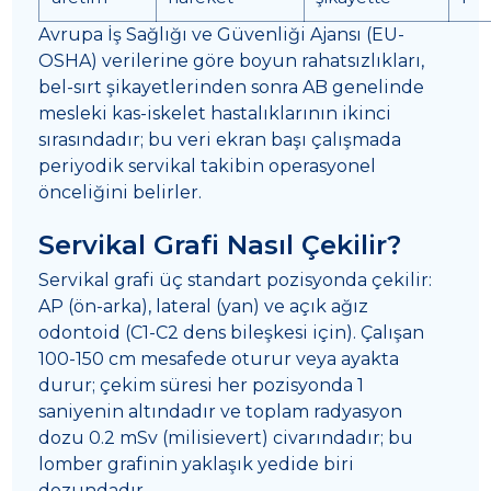
Avrupa İş Sağlığı ve Güvenliği Ajansı (EU-
OSHA) verilerine göre boyun rahatsızlıkları,
bel-sırt şikayetlerinden sonra AB genelinde
mesleki kas-iskelet hastalıklarının ikinci
sırasındadır; bu veri ekran başı çalışmada
periyodik servikal takibin operasyonel
önceliğini belirler.
Servikal Grafi Nasıl Çekilir?
Servikal grafi üç standart pozisyonda çekilir:
AP (ön-arka), lateral (yan) ve açık ağız
odontoid (C1-C2 dens bileşkesi için). Çalışan
100-150 cm mesafede oturur veya ayakta
durur; çekim süresi her pozisyonda 1
saniyenin altındadır ve toplam radyasyon
dozu 0.2 mSv (milisievert) civarındadır; bu
lomber grafinin yaklaşık yedide biri
dozundadır.