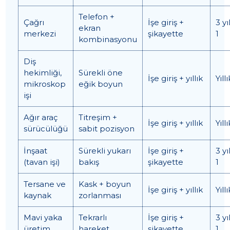
Telefon +
Çağrı
İşe giriş +
3 yı
ekran
merkezi
şikayette
1
kombinasyonu
Diş
hekimliği,
Sürekli öne
İşe giriş + yıllık
Yıllı
mikroskop
eğik boyun
işi
Ağır araç
Titreşim +
İşe giriş + yıllık
Yıllı
sürücülüğü
sabit pozisyon
İnşaat
Sürekli yukarı
İşe giriş +
3 yı
(tavan işi)
bakış
şikayette
1
Tersane ve
Kask + boyun
İşe giriş + yıllık
Yıllı
kaynak
zorlanması
Mavi yaka
Tekrarlı
İşe giriş +
3 yı
üretim
hareket
şikayette
1