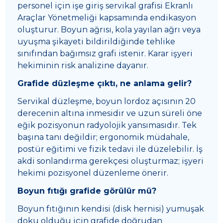
personel için işe giriş servikal grafisi Ekranlı
Araçlar Yönetmeliği kapsamında endikasyon
oluşturur. Boyun ağrısı, kola yayılan ağrı veya
uyuşma şikayeti bildirildiğinde tehlike
sınıfından bağımsız grafi istenir. Karar işyeri
hekiminin risk analizine dayanır.
Grafide düzleşme çıktı, ne anlama gelir?
Servikal düzleşme, boyun lordoz açısının 20
derecenin altına inmesidir ve uzun süreli öne
eğik pozisyonun radyolojik yansımasıdır. Tek
başına tanı değildir; ergonomik müdahale,
postür eğitimi ve fizik tedavi ile düzelebilir. İş
akdi sonlandırma gerekçesi oluşturmaz; işyeri
hekimi pozisyonel düzenleme önerir.
Boyun fıtığı grafide görülür mü?
Boyun fıtığının kendisi (disk hernisi) yumuşak
doku olduğu için grafide doğrudan