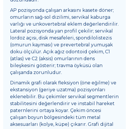
AP pozisyonda çalışan arkasını kasete döner;
omurların sağ-sol dizilimi, servikal kaburga
varlığı ve unkovertebral eklem değerlendirilir.
Lateral pozisyonda yan profil çekilir; servikal
lordoz açısı, disk mesafeleri, spondilolistezis
(omurun kayması) ve prevertebral yumuşak
doku ölçülür. Açık ağız odontoid çekim, C1
(atlas) ve C2 (aksis) omurlarının dens
bileşkesini gösterir; travma öyküsü olan
çalışanda zorunludur.
Dinamik grafi olarak fleksiyon (öne eğilme) ve
ekstansiyon (geriye uzatma) pozisyonları
eklenebilir. Bu çekimler servikal segmentlerin
stabilitesini değerlendirir ve instabil hareket
paternlerini ortaya koyar. Çekim öncesi
çalışan boyun bölgesindeki tüm metal
aksesuarları (kolye, küpe) çıkarır. Grafi dijital