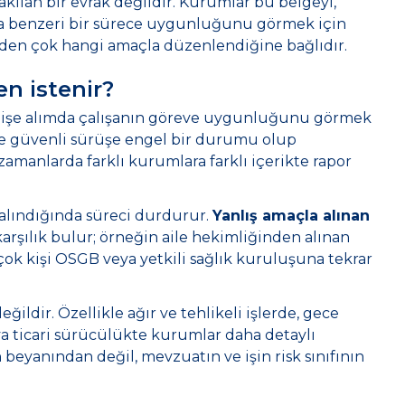
akılan bir evrak değildir. Kurumlar bu belgeyi,
veya benzeri bir sürece uygunluğunu görmek için
eden çok hangi amaçla düzenlendiğine bağlıdır.
en istenir?
en işe alımda çalışanın göreve uygunluğunu görmek
ikte güvenli sürüşe engel bir durumu olup
zamanlarda farklı kurumlara farklı içerikte rapor
ş alındığında süreci durdurur.
Yanlış amaçla alınan
şılık bulur; örneğin aile hekimliğinden alınan
ok kişi OSGB veya yetkili sağlık kuruluşuna tekrar
ildir. Özellikle ağır ve tehlikeli işlerde, gece
ya ticari sürücülükte kurumlar daha detaylı
 beyanından değil, mevzuatın ve işin risk sınıfının