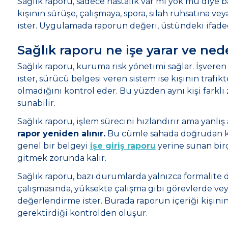
Sağlık raporu, sadece hastalık var mı yok mu diye b
kişinin sürüşe, çalışmaya, spora, silah ruhsatına 
ister. Uygulamada raporun değeri, üstündeki ifad
Sağlık raporu ne işe yarar ve ned
Sağlık raporu, kuruma risk yönetimi sağlar. İşver
ister, sürücü belgesi veren sistem ise kişinin traf
olmadığını kontrol eder. Bu yüzden aynı kişi farklı 
sunabilir.
Sağlık raporu, işlem sürecini hızlandırır ama yanlı
rapor yeniden alınır.
Bu cümle sahada doğrudan kar
genel bir belgeyi
işe giriş raporu
yerine sunan birç
gitmek zorunda kalır.
Sağlık raporu, bazı durumlarda yalnızca formalite değ
çalışmasında, yüksekte çalışma gibi görevlerde ve
değerlendirme ister. Burada raporun içeriği kişinin
gerektirdiği kontrolden oluşur.