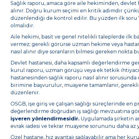
Sağlık raporu, amaca göre aile hekiminden, devle
alınır. Doğru kurum seçimi en kritik adımdır çünk
düzenlendiği de kontrol edilir. Bu yüzden ilk soru "
olmalıdır.
Aile hekimi, basit ve genel nitelikli taleplerde ilk 
vermez; gerekli görürse uzman hekime veya hastane
nasıl alınır diye soranların bilmesi gereken nokta b
Devlet hastanesi, daha kapsamlı değerlendirme ger
kurul raporu, uzman görüşü veya ek tetkik ihtiyac
hastanesinden sağlık raporu nasıl alınır sorusunda ce
birimine başvurulur, muayene tamamlanır, gerekli 
düzenlenir.
OSGB, işe giriş ve çalışan sağlığı süreçlerinde en 
değerlendirme doğrudan iş sağlığı mevzuatına gör
işveren yönlendirmesidir.
Uygulamada şirketin an
evrak iadesi ve tekrar muayene sorununu daha az y
Özel hastane, hız avantajı sağlayabilir ama her k