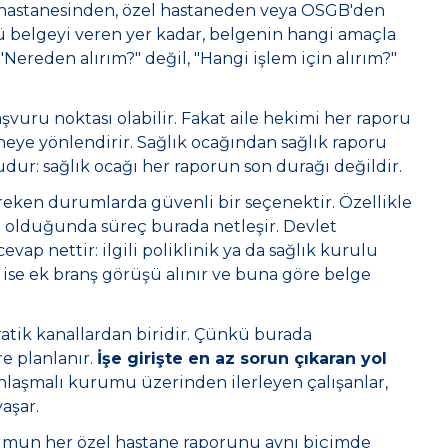
t hastanesinden, özel hastaneden veya OSGB'den
ü belgeyi veren yer kadar, belgenin hangi amaçla
Nereden alırım?" değil, "Hangi işlem için alırım?"
başvuru noktası olabilir. Fakat aile hekimi her raporu
ye yönlendirir. Sağlık ocağından sağlık raporu
udur: sağlık ocağı her raporun son durağı değildir.
eken durumlarda güvenli bir seçenektir. Özellikle
ı olduğunda süreç burada netleşir. Devlet
vap nettir: ilgili poliklinik ya da sağlık kurulu
ise ek branş görüşü alınır ve buna göre belge
pratik kanallardan biridir. Çünkü burada
e planlanır.
İşe girişte en az sorun çıkaran yol
laşmalı kurumu üzerinden ilerleyen çalışanlar,
aşar.
urumun her özel hastane raporunu aynı biçimde