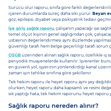
Sürücü olur raporu, sınıfa göre farklı değerlendirili
içeren durumlarda süreç daha sıkı yürür.
Beyan edi
göz, epilepsi, diyabet veya psikiyatrik tedavi geçmiş
İşe giriş sağlık raporu
, çalışanın yapacağı işe sağ
temel ölçüt kişinin genel sağlığından çok, çalışacağ
ustasının değerlendirmesi aynı düzlemde yapılmaz
güvenliği tarafı hem belge geçerliliği tarafı sorun ç
OSGB
üzerinden alınan sağlık raporu, özellikle iş s
periyodik muayenelerde kullanılır. İşverenler bunu
en güvenli yol, işyerinin yönlendirdiği kanal üzer
zaman işin tehlike sınıfına göre şekillenir.
Tek hekim raporu ile heyet raporu aynı şey değildi
olurken, heyet raporu daha kapsamlı ve resmi değe
sık yaptığı hata, tek hekim raporunu heyet raporu 
Sağlık raporu nereden alınır?