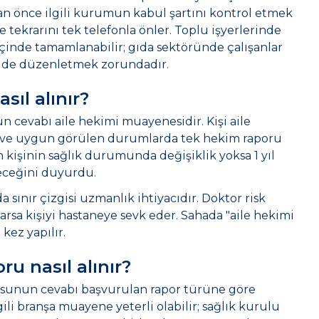
n önce ilgili kurumun kabul şartını kontrol etmek
 tekrarını tek telefonla önler. Toplu işyerlerinde
 içinde tamamlanabilir; gıda sektöründe çalışanlar
de düzenletmek zorundadır.
sıl alınır?
un cevabı aile hekimi muayenesidir. Kişi aile
r ve uygun görülen durumlarda tek hekim raporu
n kişinin sağlık durumunda değişiklik yoksa 1 yıl
leceğini duyurdu.
 sınır çizgisi uzmanlık ihtiyacıdır. Doktor risk
arsa kişiyi hastaneye sevk eder. Sahada "aile hekimi
kez yapılır.
u nasıl alınır?
orusunun cevabı başvurulan rapor türüne göre
li branşa muayene yeterli olabilir; sağlık kurulu