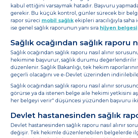
kabul ettiğini varsaymak hatadır. Başvuru yapmada
gerekir. Bu küçük kontrol, günler sürecek bir belge
rapor süreci
mobil sağlık
ekipleri aracılığıyla saha
ise genel sağlık raporunun yanı sıra
hijyen belgesi
Sağlık ocağından sağlık raporu na
Sağlık ocağından sağlık raporu nasıl alınır sorusun
hekimine başvurur, sağlık durumu değerlendirili
düzenlenir. Sağlık Bakanlığı, tek hekim raporlarını
geçerli olacağını ve e-Devlet üzerinden indirilebi
Sağlık ocağından sağlık raporu nasıl alınır sorusunda
görürse ya da istenen belge aile hekimi yetkisini aş
her belgeyi verir" düşüncesi yüzünden başvuru iki 
Devlet hastanesinden sağlık rapor
Devlet hastanesinden sağlık raporu nasıl alınır s
değişir. Tek hekimle düzenlenebilen belgelerde ilgi