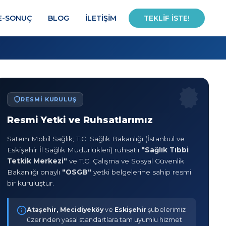
E-SONUÇ
BLOG
İLETIŞIM
TEKLIF İSTE!
RESMI KURULUŞ
Resmi Yetki ve Ruhsatlarımız
Satem Mobil Sağlık; T.C. Sağlık Bakanlığı (İstanbul ve
Eskişehir İl Sağlık Müdürlükleri) ruhsatlı
"Sağlık Tıbbi
Tetkik Merkezi"
ve T.C. Çalışma ve Sosyal Güvenlik
Bakanlığı onaylı
"OSGB"
yetki belgelerine sahip resmi
bir kuruluştur.
Ataşehir, Mecidiyeköy
ve
Eskişehir
şubelerimiz
üzerinden yasal standartlara tam uyumlu hizmet