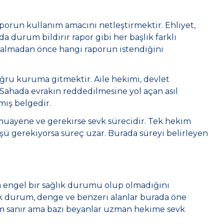
aporun kullanım amacını netleştirmektir. Ehliyet,
da durum bildirir rapor gibi her başlık farklı
yi almadan önce hangi raporun istendiğini
oğru kuruma gitmektir. Aile hekimi, devlet
 Sahada evrakın reddedilmesine yol açan asıl
mış belgedir.
muayene ve gerekirse sevk sürecidir. Tek hekim
üşü gerekiyorsa süreç uzar. Burada süreyi belirleyen
na engel bir sağlık durumu olup olmadığını
ik durum, denge ve benzeri alanlar burada öne
orm sanır ama bazı beyanlar uzman hekime sevk