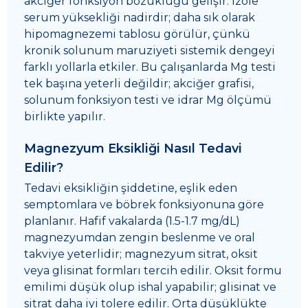
akciğer fonksiyon bozukluğu gelişir. İzole
serum yüksekliği nadirdir; daha sık olarak
hipomagnezemi tablosu görülür, çünkü
kronik solunum maruziyeti sistemik dengeyi
farklı yollarla etkiler. Bu çalışanlarda Mg testi
tek başına yeterli değildir; akciğer grafisi,
solunum fonksiyon testi ve idrar Mg ölçümü
birlikte yapılır.
Magnezyum Eksikliği Nasıl Tedavi
Edilir?
Tedavi eksikliğin şiddetine, eşlik eden
semptomlara ve böbrek fonksiyonuna göre
planlanır. Hafif vakalarda (1.5-1.7 mg/dL)
magnezyumdan zengin beslenme ve oral
takviye yeterlidir; magnezyum sitrat, oksit
veya glisinat formları tercih edilir. Oksit formu
emilimi düşük olup ishal yapabilir; glisinat ve
sitrat daha iyi tolere edilir. Orta düşüklükte