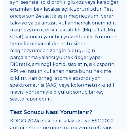
aynı seansta lipid profili, glukoz veya karaciğer
enzimleri bakılacaksa açlık zorunludur. Test
öncesi son 24 saatte aşırı magnezyum içeren
takviye ya da antasit kullanmamak önemlidir;
magnezyum içerikli laksatifler (Mg sülfat, Mg
sitrat) sonucu yanıltıcı yükseltebilir. Numune
hemoliz olmamalıdır; eritrositler
magnezyumdan zengin olduğu için
parçalanma yalancı yüksek değer yapar.
Diüretik, aminoglikozid, sisplatin, siklosporin,
PPI ve insülin kullanan hasta bunu hekime
bildirir. Kan örneği atomik absorpsiyon
spektrometrisi (AAS) veya kolorimetrik xilidil
mavisi yöntemiyle ölçülür; sonuç birkaç
saatte rapor edilir.
Test Sonucu Nasıl Yorumlanır?
KDIGO 2024 elektrolit kılavuzu ve ESC 2022
aritmi rehberine göre magnezyum referans