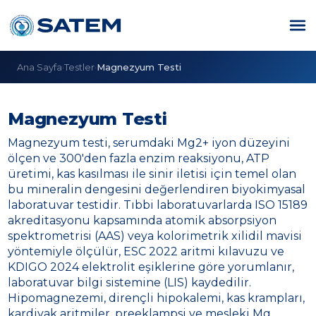
Ana Sayfa
Testler
Magnezyum Testi
›
›
Magnezyum Testi
Magnezyum testi, serumdaki Mg2+ iyon düzeyini
ölçen ve 300'den fazla enzim reaksiyonu, ATP
üretimi, kas kasılması ile sinir iletisi için temel olan
bu mineralin dengesini değerlendiren biyokimyasal
laboratuvar testidir. Tıbbi laboratuvarlarda ISO 15189
akreditasyonu kapsamında atomik absorpsiyon
spektrometrisi (AAS) veya kolorimetrik xilidil mavisi
yöntemiyle ölçülür, ESC 2022 aritmi kılavuzu ve
KDIGO 2024 elektrolit eşiklerine göre yorumlanır,
laboratuvar bilgi sistemine (LIS) kaydedilir.
Hipomagnezemi, dirençli hipokalemi, kas krampları,
kardiyak aritmiler, preeklampsi ve mesleki Mg