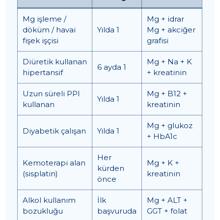
Mg işleme /
Mg + idrar
döküm / havai
Yılda 1
Mg + akciğer
fişek işçisi
grafisi
Diüretik kullanan
Mg + Na + K
6 ayda 1
hipertansif
+ kreatinin
Uzun süreli PPI
Mg + B12 +
Yılda 1
kullanan
kreatinin
Mg + glukoz
Diyabetik çalışan
Yılda 1
+ HbA1c
Her
Kemoterapi alan
Mg + K +
kürden
(sisplatin)
kreatinin
önce
Alkol kullanım
İlk
Mg + ALT +
bozukluğu
başvuruda
GGT + folat