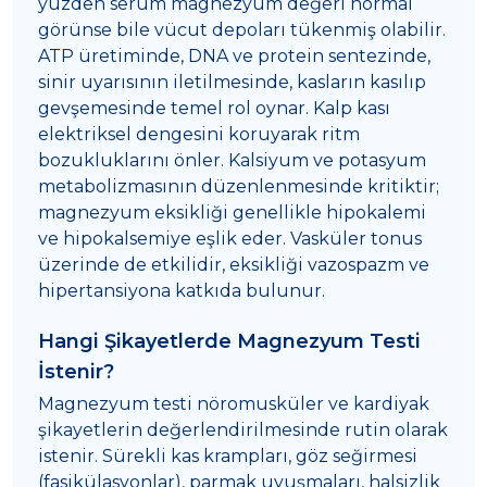
yüzden serum magnezyum değeri normal
görünse bile vücut depoları tükenmiş olabilir.
ATP üretiminde, DNA ve protein sentezinde,
sinir uyarısının iletilmesinde, kasların kasılıp
gevşemesinde temel rol oynar. Kalp kası
elektriksel dengesini koruyarak ritm
bozukluklarını önler. Kalsiyum ve potasyum
metabolizmasının düzenlenmesinde kritiktir;
magnezyum eksikliği genellikle hipokalemi
ve hipokalsemiye eşlik eder. Vasküler tonus
üzerinde de etkilidir, eksikliği vazospazm ve
hipertansiyona katkıda bulunur.
Hangi Şikayetlerde Magnezyum Testi
İstenir?
Magnezyum testi nöromusküler ve kardiyak
şikayetlerin değerlendirilmesinde rutin olarak
istenir. Sürekli kas krampları, göz seğirmesi
(fasikülasyonlar), parmak uyuşmaları, halsizlik