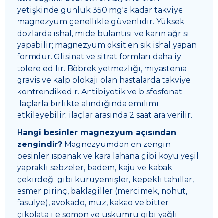
yetişkinde günlük 350 mg'a kadar takviye
magnezyum genellikle güvenlidir. Yüksek
dozlarda ishal, mide bulantısı ve karın ağrısı
yapabilir; magnezyum oksit en sık ishal yapan
formdur. Glisinat ve sitrat formları daha iyi
tolere edilir. Böbrek yetmezliği, miyastenia
gravis ve kalp blokajı olan hastalarda takviye
kontrendikedir. Antibiyotik ve bisfosfonat
ilaçlarla birlikte alındığında emilimi
etkileyebilir; ilaçlar arasında 2 saat ara verilir.
Hangi besinler magnezyum açısından
zengindir?
Magnezyumdan en zengin
besinler ıspanak ve kara lahana gibi koyu yeşil
yapraklı sebzeler, badem, kaju ve kabak
çekirdeği gibi kuruyemişler, kepekli tahıllar,
esmer pirinç, baklagiller (mercimek, nohut,
fasulye), avokado, muz, kakao ve bitter
çikolata ile somon ve uskumru gibi yağlı