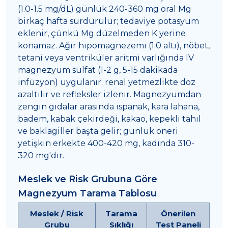
(1.0-1.5 mg/dL) günlük 240-360 mg oral Mg
birkaç hafta sürdürülür; tedaviye potasyum
eklenir, çünkü Mg düzelmeden K yerine
konamaz. Ağır hipomagnezemi (1.0 altı), nöbet,
tetani veya ventriküler aritmi varlığında IV
magnezyum sülfat (1-2 g, 5-15 dakikada
infüzyon) uygulanır; renal yetmezlikte doz
azaltılır ve refleksler izlenir. Magnezyumdan
zengin gıdalar arasında ıspanak, kara lahana,
badem, kabak çekirdeği, kakao, kepekli tahıl
ve baklagiller başta gelir; günlük öneri
yetişkin erkekte 400-420 mg, kadında 310-
320 mg'dır.
Meslek ve Risk Grubuna Göre
Magnezyum Tarama Tablosu
Meslek / Risk
Tarama
Önerilen
Grubu
Sıklığı
Test Paneli