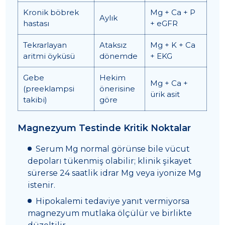
Kronik böbrek
Mg + Ca + P
Aylık
hastası
+ eGFR
Tekrarlayan
Ataksız
Mg + K + Ca
aritmi öyküsü
dönemde
+ EKG
Gebe
Hekim
Mg + Ca +
(preeklampsi
önerisine
ürik asit
takibi)
göre
Magnezyum Testinde Kritik Noktalar
Serum Mg normal görünse bile vücut
depoları tükenmiş olabilir; klinik şikayet
sürerse 24 saatlik idrar Mg veya iyonize Mg
istenir.
Hipokalemi tedaviye yanıt vermiyorsa
magnezyum mutlaka ölçülür ve birlikte