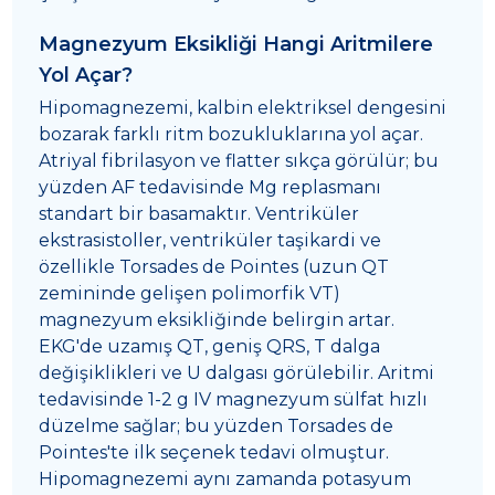
Magnezyum Eksikliği Hangi Aritmilere
Yol Açar?
Hipomagnezemi, kalbin elektriksel dengesini
bozarak farklı ritm bozukluklarına yol açar.
Atriyal fibrilasyon ve flatter sıkça görülür; bu
yüzden AF tedavisinde Mg replasmanı
standart bir basamaktır. Ventriküler
ekstrasistoller, ventriküler taşikardi ve
özellikle Torsades de Pointes (uzun QT
zemininde gelişen polimorfik VT)
magnezyum eksikliğinde belirgin artar.
EKG'de uzamış QT, geniş QRS, T dalga
değişiklikleri ve U dalgası görülebilir. Aritmi
tedavisinde 1-2 g IV magnezyum sülfat hızlı
düzelme sağlar; bu yüzden Torsades de
Pointes'te ilk seçenek tedavi olmuştur.
Hipomagnezemi aynı zamanda potasyum