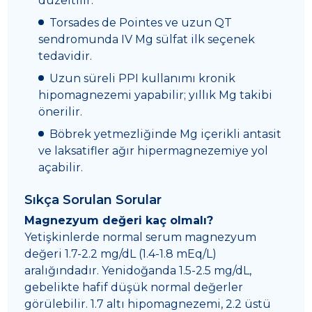
düzeltilir.
Torsades de Pointes ve uzun QT
sendromunda IV Mg sülfat ilk seçenek
tedavidir.
Uzun süreli PPI kullanımı kronik
hipomagnezemi yapabilir; yıllık Mg takibi
önerilir.
Böbrek yetmezliğinde Mg içerikli antasit
ve laksatifler ağır hipermagnezemiye yol
açabilir.
Sıkça Sorulan Sorular
Magnezyum değeri kaç olmalı?
Yetişkinlerde normal serum magnezyum
değeri 1.7-2.2 mg/dL (1.4-1.8 mEq/L)
aralığındadır. Yenidoğanda 1.5-2.5 mg/dL,
gebelikte hafif düşük normal değerler
görülebilir. 1.7 altı hipomagnezemi, 2.2 üstü