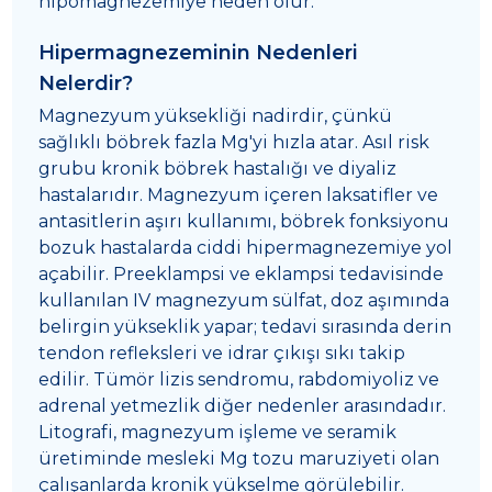
hipomagnezemiye neden olur.
Hipermagnezeminin Nedenleri
Nelerdir?
Magnezyum yüksekliği nadirdir, çünkü
sağlıklı böbrek fazla Mg'yi hızla atar. Asıl risk
grubu kronik böbrek hastalığı ve diyaliz
hastalarıdır. Magnezyum içeren laksatifler ve
antasitlerin aşırı kullanımı, böbrek fonksiyonu
bozuk hastalarda ciddi hipermagnezemiye yol
açabilir. Preeklampsi ve eklampsi tedavisinde
kullanılan IV magnezyum sülfat, doz aşımında
belirgin yükseklik yapar; tedavi sırasında derin
tendon refleksleri ve idrar çıkışı sıkı takip
edilir. Tümör lizis sendromu, rabdomiyoliz ve
adrenal yetmezlik diğer nedenler arasındadır.
Litografi, magnezyum işleme ve seramik
üretiminde mesleki Mg tozu maruziyeti olan
çalışanlarda kronik yükselme görülebilir.