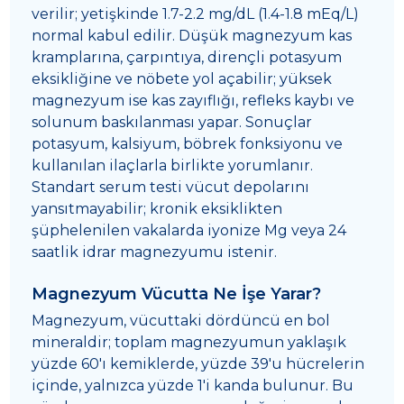
verilir; yetişkinde 1.7-2.2 mg/dL (1.4-1.8 mEq/L)
normal kabul edilir. Düşük magnezyum kas
kramplarına, çarpıntıya, dirençli potasyum
eksikliğine ve nöbete yol açabilir; yüksek
magnezyum ise kas zayıflığı, refleks kaybı ve
solunum baskılanması yapar. Sonuçlar
potasyum, kalsiyum, böbrek fonksiyonu ve
kullanılan ilaçlarla birlikte yorumlanır.
Standart serum testi vücut depolarını
yansıtmayabilir; kronik eksiklikten
şüphelenilen vakalarda iyonize Mg veya 24
saatlik idrar magnezyumu istenir.
Magnezyum Vücutta Ne İşe Yarar?
Magnezyum, vücuttaki dördüncü en bol
mineraldir; toplam magnezyumun yaklaşık
yüzde 60'ı kemiklerde, yüzde 39'u hücrelerin
içinde, yalnızca yüzde 1'i kanda bulunur. Bu