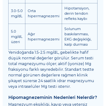
Hipotansiyon,
3.0-5.0
Orta
derin tendon
mg/dL
hipermagnezemi
refleks kaybı
Solunum
5.0
Ağır
baskılanması,
mg/dL
hipermagnezemi
EKG değişikliği,
üzeri
kalp durması
Yenidoğanda 1.5-2.5 mg/dL, gebelikte hafif
düşük normal değerler görülür. Serum testi
total magnezyumu ölçer; aktif (iyonize) Mg
fraksiyonu farklı seyredebilir. Standart testte
normal görünen değerlere rağmen klinik
şikayet sürerse 24 saatlik idrar magnezyumu
veya intraselüler Mg testi istenir.
Hipomagnezeminin Nedenleri Nelerdir?
Magnezyum eksikliği, kayıp veya yetersiz