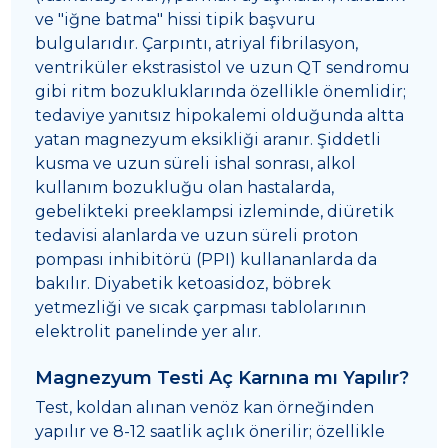
ve "iğne batma" hissi tipik başvuru
bulgularıdır. Çarpıntı, atriyal fibrilasyon,
ventriküler ekstrasistol ve uzun QT sendromu
gibi ritm bozukluklarında özellikle önemlidir;
tedaviye yanıtsız hipokalemi olduğunda altta
yatan magnezyum eksikliği aranır. Şiddetli
kusma ve uzun süreli ishal sonrası, alkol
kullanım bozukluğu olan hastalarda,
gebelikteki preeklampsi izleminde, diüretik
tedavisi alanlarda ve uzun süreli proton
pompası inhibitörü (PPI) kullananlarda da
bakılır. Diyabetik ketoasidoz, böbrek
yetmezliği ve sıcak çarpması tablolarının
elektrolit panelinde yer alır.
Magnezyum Testi Aç Karnına mı Yapılır?
Test, koldan alınan venöz kan örneğinden
yapılır ve 8-12 saatlik açlık önerilir; özellikle