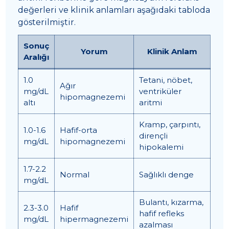
değerleri ve klinik anlamları aşağıdaki tabloda
gösterilmiştir.
Sonuç
Yorum
Klinik Anlam
Aralığı
1.0
Tetani, nöbet,
Ağır
mg/dL
ventriküler
hipomagnezemi
altı
aritmi
Kramp, çarpıntı,
1.0-1.6
Hafif-orta
dirençli
mg/dL
hipomagnezemi
hipokalemi
1.7-2.2
Normal
Sağlıklı denge
mg/dL
Bulantı, kızarma,
2.3-3.0
Hafif
hafif refleks
mg/dL
hipermagnezemi
azalması