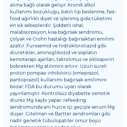
alıma bağlı olarak gelişir. Kronik alkol
kullanımı bozukluğu, batılı tip beslenme, fast-
food ağırlıklı diyet ve işlenmiş gıda tüketimi
en sık sebeplerdir. Şiddetli ishal,
malabsorpsiyon, kısa bağırsak sendromu,
çölyak ve Crohn hastalığı bağırsaktan emilimi
azaltır. Furosemid ve hidroklorotiazid gibi
diüretikler, aminoglikozid ve sisplatin
kemoterapi ajanları, takrolimus ve siklosporin
böbrekten Mg atılımını artırır. Uzun süreli
proton pompası inhibitörü (omeprazol,
pantoprazol) kullanımı bağırsak emilimini
bozar; FDA bu durumu uyarı olarak
yayınlamıştır. Kontrolsüz diyabette osmotik
diürez Mg kaybı yapar; refeeding
sendromunda ani hücre içi geçişle serum Mg
düşer. Gitelman ve Bartter sendromları gibi
nadir genetik tübülopatiler ömür boyu