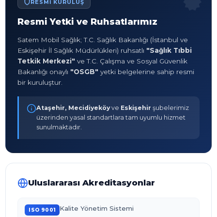
RESMI KURULUŞ
Resmi Yetki ve Ruhsatlarımız
Satem Mobil Sağlık; T.C. Sağlık Bakanlığı (İstanbul ve
Eskişehir İl Sağlık Müdürlükleri) ruhsatlı
"Sağlık Tıbbi
Tetkik Merkezi"
ve T.C. Çalışma ve Sosyal Güvenlik
Bakanlığı onaylı
"OSGB"
yetki belgelerine sahip resmi
bir kuruluştur.
Ataşehir, Mecidiyeköy
ve
Eskişehir
şubelerimiz
üzerinden yasal standartlara tam uyumlu hizmet
sunulmaktadır.
Uluslararası Akreditasyonlar
Kalite Yönetim Sistemi
ISO 9001