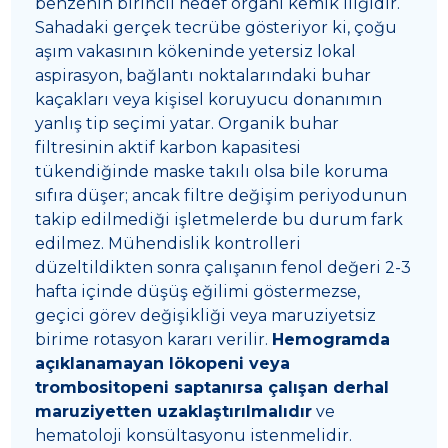
benzenin birincil hedef organı kemik iliğidir.
Sahadaki gerçek tecrübe gösteriyor ki, çoğu
aşım vakasının kökeninde yetersiz lokal
aspirasyon, bağlantı noktalarındaki buhar
kaçakları veya kişisel koruyucu donanımın
yanlış tip seçimi yatar. Organik buhar
filtresinin aktif karbon kapasitesi
tükendiğinde maske takılı olsa bile koruma
sıfıra düşer; ancak filtre değişim periyodunun
takip edilmediği işletmelerde bu durum fark
edilmez. Mühendislik kontrolleri
düzeltildikten sonra çalışanın fenol değeri 2-3
hafta içinde düşüş eğilimi göstermezse,
geçici görev değişikliği veya maruziyetsiz
birime rotasyon kararı verilir.
Hemogramda
açıklanamayan lökopeni veya
trombositopeni saptanırsa çalışan derhal
maruziyetten uzaklaştırılmalıdır
ve
hematoloji konsültasyonu istenmelidir.