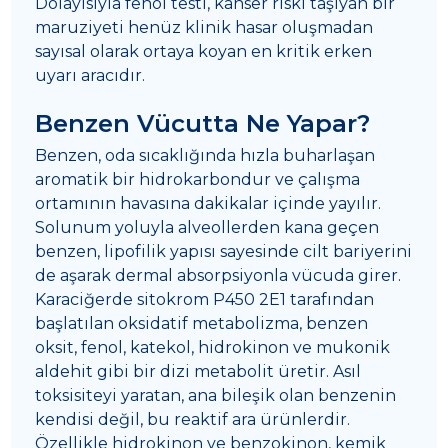
Dolayısıyla fenol testi, kanser riski taşıyan bir
maruziyeti henüz klinik hasar oluşmadan
sayısal olarak ortaya koyan en kritik erken
uyarı aracıdır.
Benzen Vücutta Ne Yapar?
Benzen, oda sıcaklığında hızla buharlaşan
aromatik bir hidrokarbondur ve çalışma
ortamının havasına dakikalar içinde yayılır.
Solunum yoluyla alveollerden kana geçen
benzen, lipofilik yapısı sayesinde cilt bariyerini
de aşarak dermal absorpsiyonla vücuda girer.
Karaciğerde sitokrom P450 2E1 tarafından
başlatılan oksidatif metabolizma, benzen
oksit, fenol, katekol, hidrokinon ve mukonik
aldehit gibi bir dizi metabolit üretir. Asıl
toksisiteyi yaratan, ana bileşik olan benzenin
kendisi değil, bu reaktif ara ürünlerdir.
Özellikle hidrokinon ve benzokinon, kemik