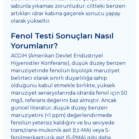
sabunla yıkaması zorunludur; ciltteki benzen
artıkları idrar kabına geçerek sonucu yapay
olarak yükseltir.
Fenol Testi Sonuçları Nasıl
Yorumlanır?
ACGIH (Amerikan Devlet Endüstriyel
Hijyenistler Konferansı), düşük düzey benzen
maruziyetinde fenolün biyolojik maruziyet
belirteci olarak sınırlı duyarlılığa sahip
olduğunu kabul etmekle birlikte, yüksek
maruziyet senaryolarında idrarda fenol için 50
mg/L referans değerini baz almıştır. Ancak
güncel literatür, düşük düzey benzen
maruziyetini (<1 ppm) değerlendirmede
fenolün yetersiz kaldığını ve bu seviyede
trans,trans-mukonik asit (t,t-MA) veya S-
fenilmerkaptürik asit (S-PMA) gibi daha