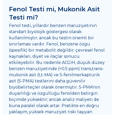
Fenol Testi mi, Mukonik Asit
Testi mi?
Fenol testi, yıllardır benzen maruziyetinin
standart biyolojik göstergesi olarak
kullanılmıştır; ancak bu testin önemli bir
sınırlaması vardır. Fenol, benzene özgü
(spesifik) bir metabolit değildir; çevresel fenol
kaynakları, diyet ve ilaçlar sonucu
etkileyebilir. Bu nedenle ACGIH, düşük düzey
benzen maruziyetinde (<0.5 ppm) trans,trans-
mukonik asit (t,t-MA) ve S-fenilmerkaptürik
asit (S-PMA) testlerini daha güvenilir
biyobelirteçler olarak önermiştir. S-PMA'nın
duyarlılığı ve özgüllüğü fenolden belirgin
biçimde yüksektir; ancak analiz maliyeti de
buna paralel olarak artar. Pratikte en doğru
yaklaşım, yüksek maruziyet riski taşıyan