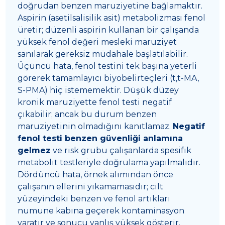
doğrudan benzen maruziyetine bağlamaktır.
Aspirin (asetilsalisilik asit) metabolizması fenol
üretir; düzenli aspirin kullanan bir çalışanda
yüksek fenol değeri mesleki maruziyet
sanılarak gereksiz müdahale başlatılabilir.
Üçüncü hata, fenol testini tek başına yeterli
görerek tamamlayıcı biyobelirteçleri (t,t-MA,
S-PMA) hiç istememektir. Düşük düzey
kronik maruziyette fenol testi negatif
çıkabilir; ancak bu durum benzen
maruziyetinin olmadığını kanıtlamaz.
Negatif
fenol testi benzen güvenliği anlamına
gelmez
ve risk grubu çalışanlarda spesifik
metabolit testleriyle doğrulama yapılmalıdır.
Dördüncü hata, örnek alımından önce
çalışanın ellerini yıkamamasıdır; cilt
yüzeyindeki benzen ve fenol artıkları
numune kabına geçerek kontaminasyon
yaratır ve sonucu yanlış yüksek gösterir.