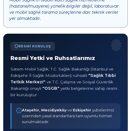
Mobil Sağlık’ın tedavi edici sağlık hizmetlerine
(hastane/muayene) yönelik bilgiler değil, laboratuvar
ve mobil sağlık tarama süreçlerine dair teknik veriler
yer almaktadır.
RESMI KURULUŞ
Resmi Yetki ve Ruhsatlarımız
Satem Mobil Sağlık; T.C. Sağlık Bakanlığı (İstanbul ve
Eskişehir İl Sağlık Müdürlükleri) ruhsatlı
"Sağlık Tıbbi
Tetkik Merkezi"
ve T.C. Çalışma ve Sosyal Güvenlik
Bakanlığı onaylı
"OSGB"
yetki belgelerine sahip resmi
bir kuruluştur.
Ataşehir, Mecidiyeköy
ve
Eskişehir
şubelerimiz
üzerinden yasal standartlara tam uyumlu hizmet
sunulmaktadır.