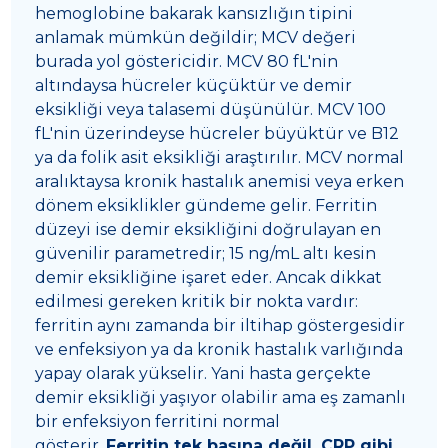
hemoglobine bakarak kansızlığın tipini
anlamak mümkün değildir; MCV değeri
burada yol göstericidir. MCV 80 fL'nin
altındaysa hücreler küçüktür ve demir
eksikliği veya talasemi düşünülür. MCV 100
fL'nin üzerindeyse hücreler büyüktür ve B12
ya da folik asit eksikliği araştırılır. MCV normal
aralıktaysa kronik hastalık anemisi veya erken
dönem eksiklikler gündeme gelir. Ferritin
düzeyi ise demir eksikliğini doğrulayan en
güvenilir parametredir; 15 ng/mL altı kesin
demir eksikliğine işaret eder. Ancak dikkat
edilmesi gereken kritik bir nokta vardır:
ferritin aynı zamanda bir iltihap göstergesidir
ve enfeksiyon ya da kronik hastalık varlığında
yapay olarak yükselir. Yani hasta gerçekte
demir eksikliği yaşıyor olabilir ama eş zamanlı
bir enfeksiyon ferritini normal
gösterir.
Ferritin tek başına değil, CRP gibi