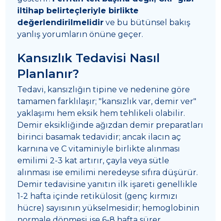
iltihap belirteçleriyle birlikte
değerlendirilmelidir
ve bu bütünsel bakış
yanlış yorumların önüne geçer.
Kansızlık Tedavisi Nasıl
Planlanır?
Tedavi, kansızlığın tipine ve nedenine göre
tamamen farklılaşır; "kansızlık var, demir ver"
yaklaşımı hem eksik hem tehlikeli olabilir.
Demir eksikliğinde ağızdan demir preparatları
birinci basamak tedavidir; ancak ilacın aç
karnına ve C vitaminiyle birlikte alınması
emilimi 2-3 kat artırır, çayla veya sütle
alınması ise emilimi neredeyse sıfıra düşürür.
Demir tedavisine yanıtın ilk işareti genellikle
1-2 hafta içinde retikülosit (genç kırmızı
hücre) sayısının yükselmesidir; hemoglobinin
normale dönmesi ise 6-8 hafta sürer.