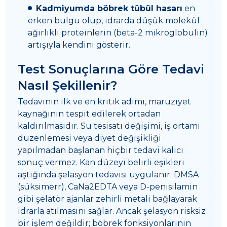
Kadmiyumda böbrek tübül hasarı
en
erken bulgu olup, idrarda düşük molekül
ağırlıklı proteinlerin (beta-2 mikroglobulin)
artışıyla kendini gösterir.
Test Sonuçlarına Göre Tedavi
Nasıl Şekillenir?
Tedavinin ilk ve en kritik adımı, maruziyet
kaynağının tespit edilerek ortadan
kaldırılmasıdır. Su tesisatı değişimi, iş ortamı
düzenlemesi veya diyet değişikliği
yapılmadan başlanan hiçbir tedavi kalıcı
sonuç vermez. Kan düzeyi belirli eşikleri
aştığında şelasyon tedavisi uygulanır: DMSA
(süksimerr), CaNa2EDTA veya D-penisilamin
gibi şelatör ajanlar zehirli metali bağlayarak
idrarla atılmasını sağlar. Ancak şelasyon risksiz
bir işlem değildir; böbrek fonksiyonlarının