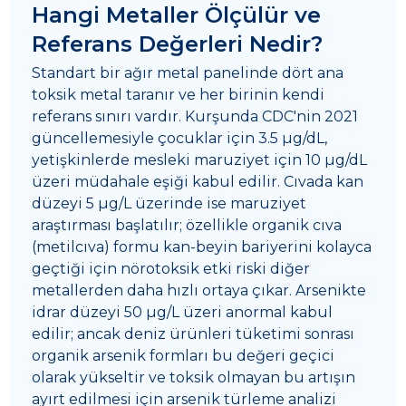
Hangi Metaller Ölçülür ve
Referans Değerleri Nedir?
Standart bir ağır metal panelinde dört ana
toksik metal taranır ve her birinin kendi
referans sınırı vardır. Kurşunda CDC'nin 2021
güncellemesiyle çocuklar için 3.5 µg/dL,
yetişkinlerde mesleki maruziyet için 10 µg/dL
üzeri müdahale eşiği kabul edilir. Cıvada kan
düzeyi 5 µg/L üzerinde ise maruziyet
araştırması başlatılır; özellikle organik cıva
(metilcıva) formu kan-beyin bariyerini kolayca
geçtiği için nörotoksik etki riski diğer
metallerden daha hızlı ortaya çıkar. Arsenikte
idrar düzeyi 50 µg/L üzeri anormal kabul
edilir; ancak deniz ürünleri tüketimi sonrası
organik arsenik formları bu değeri geçici
olarak yükseltir ve toksik olmayan bu artışın
ayırt edilmesi için arsenik türleme analizi