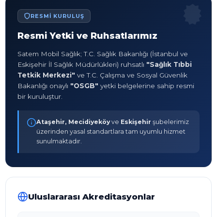
RESMI KURULUŞ
Resmi Yetki ve Ruhsatlarımız
Satem Mobil Sağlık; T.C. Sağlık Bakanlığı (İstanbul ve
Eskişehir İl Sağlık Müdürlükleri) ruhsatlı
"Sağlık Tıbbi
Tetkik Merkezi"
ve T.C. Çalışma ve Sosyal Güvenlik
Bakanlığı onaylı
"OSGB"
yetki belgelerine sahip resmi
bir kuruluştur.
Ataşehir, Mecidiyeköy
ve
Eskişehir
şubelerimiz
üzerinden yasal standartlara tam uyumlu hizmet
sunulmaktadır.
Uluslararası Akreditasyonlar