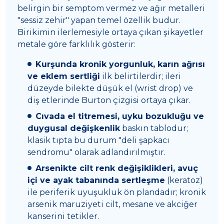
belirgin bir semptom vermez ve ağır metalleri
"sessiz zehir" yapan temel özellik budur.
Birikimin ilerlemesiyle ortaya çıkan şikayetler
metale göre farklılık gösterir:
Kurşunda kronik yorgunluk, karın ağrısı
ve eklem sertliği
ilk belirtilerdir; ileri
düzeyde bilekte düşük el (wrist drop) ve
diş etlerinde Burton çizgisi ortaya çıkar.
Cıvada el titremesi, uyku bozukluğu ve
duygusal değişkenlik
baskın tablodur;
klasik tıpta bu durum "deli şapkacı
sendromu" olarak adlandırılmıştır.
Arsenikte cilt renk değişiklikleri, avuç
içi ve ayak tabanında sertleşme
(keratoz)
ile periferik uyuşukluk ön plandadır; kronik
arsenik maruziyeti cilt, mesane ve akciğer
kanserini tetikler.