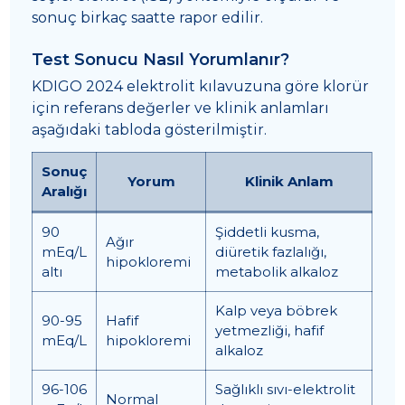
sonuç birkaç saatte rapor edilir.
Test Sonucu Nasıl Yorumlanır?
KDIGO 2024 elektrolit kılavuzuna göre klorür
için referans değerler ve klinik anlamları
aşağıdaki tabloda gösterilmiştir.
Sonuç
Yorum
Klinik Anlam
Aralığı
90
Şiddetli kusma,
Ağır
mEq/L
diüretik fazlalığı,
hipokloremi
altı
metabolik alkaloz
Kalp veya böbrek
90-95
Hafif
yetmezliği, hafif
mEq/L
hipokloremi
alkaloz
96-106
Sağlıklı sıvı-elektrolit
Normal