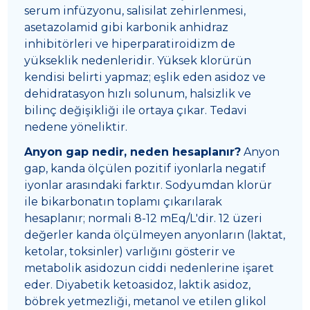
serum infüzyonu, salisilat zehirlenmesi,
asetazolamid gibi karbonik anhidraz
inhibitörleri ve hiperparatiroidizm de
yükseklik nedenleridir. Yüksek klorürün
kendisi belirti yapmaz; eşlik eden asidoz ve
dehidratasyon hızlı solunum, halsizlik ve
bilinç değişikliği ile ortaya çıkar. Tedavi
nedene yöneliktir.
Anyon gap nedir, neden hesaplanır?
Anyon
gap, kanda ölçülen pozitif iyonlarla negatif
iyonlar arasındaki farktır. Sodyumdan klorür
ile bikarbonatın toplamı çıkarılarak
hesaplanır; normali 8-12 mEq/L'dir. 12 üzeri
değerler kanda ölçülmeyen anyonların (laktat,
ketolar, toksinler) varlığını gösterir ve
metabolik asidozun ciddi nedenlerine işaret
eder. Diyabetik ketoasidoz, laktik asidoz,
böbrek yetmezliği, metanol ve etilen glikol