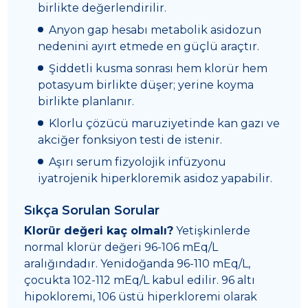
birlikte değerlendirilir.
Anyon gap hesabı metabolik asidozun
nedenini ayırt etmede en güçlü araçtır.
Şiddetli kusma sonrası hem klorür hem
potasyum birlikte düşer; yerine koyma
birlikte planlanır.
Klorlu çözücü maruziyetinde kan gazı ve
akciğer fonksiyon testi de istenir.
Aşırı serum fizyolojik infüzyonu
iyatrojenik hiperkloremik asidoz yapabilir.
Sıkça Sorulan Sorular
Klorür değeri kaç olmalı?
Yetişkinlerde
normal klorür değeri 96-106 mEq/L
aralığındadır. Yenidoğanda 96-110 mEq/L,
çocukta 102-112 mEq/L kabul edilir. 96 altı
hipokloremi, 106 üstü hiperkloremi olarak