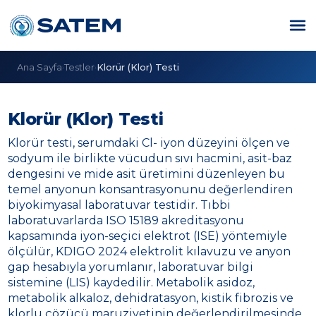
Ana Sayfa
Testler
Klorür (Klor) Testi
›
›
Klorür (Klor) Testi
Klorür testi, serumdaki Cl- iyon düzeyini ölçen ve
sodyum ile birlikte vücudun sıvı hacmini, asit-baz
dengesini ve mide asit üretimini düzenleyen bu
temel anyonun konsantrasyonunu değerlendiren
biyokimyasal laboratuvar testidir. Tıbbi
laboratuvarlarda ISO 15189 akreditasyonu
kapsamında iyon-seçici elektrot (ISE) yöntemiyle
ölçülür, KDIGO 2024 elektrolit kılavuzu ve anyon
gap hesabıyla yorumlanır, laboratuvar bilgi
sistemine (LIS) kaydedilir. Metabolik asidoz,
metabolik alkaloz, dehidratasyon, kistik fibrozis ve
klorlu çözücü maruziyetinin değerlendirilmesinde