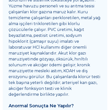
solunum ve sistemik toksisiteye yol açabilir.
Yüzme havuzu personeli ve su arıtma tesisi
çalışanları klor gazına maruz kalır. Kuru
temizleme çalışanları perkloretilen, metal yağ
alma işçileri trikloretilen gibi klorlu
çözücülerle çalışır. PVC üretimi, kağıt
beyazlatma, pestisit üretimi, sodyum
hipoklorit (çamaşır suyu) imalatı ve
laboratuvar HCl kullanımı diğer önemli
maruziyet kaynaklarıdır. Akut klor gazı
maruziyetinde gözyaşı, öksürük, hırıltılı
solunum ve akciğer ödemi gelişir; kronik
maruziyette mesleki astım, KOAH ve diş
erozyonu görülür. Bu çalışanlarda klorür testi
tek başına yeterli değildir; arteriyel kan gazı,
akciğer fonksiyon testi ve klinik
değerlendirme birlikte yapılır.
Anormal Sonuçta Ne Yapılır?