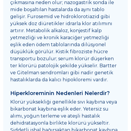
çıkmasına neden olur; nazogastrik sonda ile
mide boşaltılan hastalarda da aynı tablo
gelişir. Furosemid ve hidroklorotiazid gibi
yüksek doz diüretikler idrarla klor atılımını
artırır. Metabolik alkaloz, konjestif kalp
yetmezliği ve kronik karaciğer yetmezliği
eşlik eden ödem tablolarında dilüsyonel
düşüklük görülür. Kistik fibroziste hücre
transportu bozulur; serum klorür düşerken
ter klorürü patolojik şekilde yükselir. Bartter
ve Gitelman sendromları gibi nadir genetik
hastalıklarda da kalıcı hipokloremi vardır.
Hiperkloreminin Nedenleri Nelerdir?
Klorür yüksekliği genellikle sıvı kaybına veya
bikarbonat kaybına eşlik eder. Yetersiz su
alımı, yoğun terleme ve ateşli hastalık
dehidratasyonla birlikte klorürü yükseltir.
Şiddetli ishal bağırsaktan bikarbonat kaybına