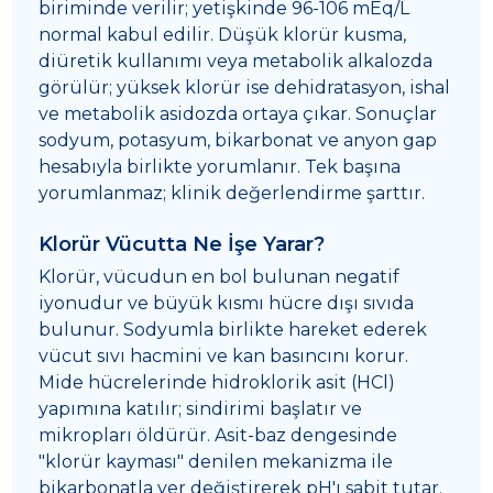
biriminde verilir; yetişkinde 96-106 mEq/L
normal kabul edilir. Düşük klorür kusma,
diüretik kullanımı veya metabolik alkalozda
görülür; yüksek klorür ise dehidratasyon, ishal
ve metabolik asidozda ortaya çıkar. Sonuçlar
sodyum, potasyum, bikarbonat ve anyon gap
hesabıyla birlikte yorumlanır. Tek başına
yorumlanmaz; klinik değerlendirme şarttır.
Klorür Vücutta Ne İşe Yarar?
Klorür, vücudun en bol bulunan negatif
iyonudur ve büyük kısmı hücre dışı sıvıda
bulunur. Sodyumla birlikte hareket ederek
vücut sıvı hacmini ve kan basıncını korur.
Mide hücrelerinde hidroklorik asit (HCl)
yapımına katılır; sindirimi başlatır ve
mikropları öldürür. Asit-baz dengesinde
"klorür kayması" denilen mekanizma ile
bikarbonatla yer değiştirerek pH'ı sabit tutar.