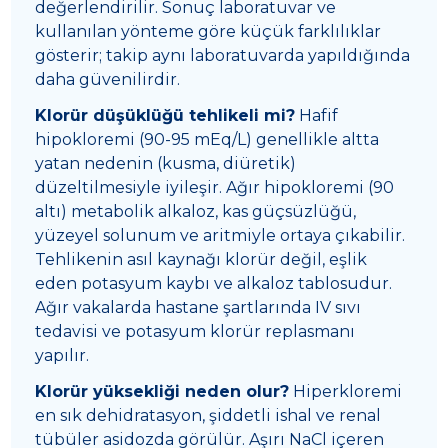
değerlendirilir. Sonuç laboratuvar ve
kullanılan yönteme göre küçük farklılıklar
gösterir; takip aynı laboratuvarda yapıldığında
daha güvenilirdir.
Klorür düşüklüğü tehlikeli mi?
Hafif
hipokloremi (90-95 mEq/L) genellikle altta
yatan nedenin (kusma, diüretik)
düzeltilmesiyle iyileşir. Ağır hipokloremi (90
altı) metabolik alkaloz, kas güçsüzlüğü,
yüzeyel solunum ve aritmiyle ortaya çıkabilir.
Tehlikenin asıl kaynağı klorür değil, eşlik
eden potasyum kaybı ve alkaloz tablosudur.
Ağır vakalarda hastane şartlarında IV sıvı
tedavisi ve potasyum klorür replasmanı
yapılır.
Klorür yüksekliği neden olur?
Hiperkloremi
en sık dehidratasyon, şiddetli ishal ve renal
tübüler asidozda görülür. Aşırı NaCl içeren