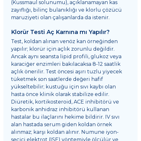
(Kussmaul solunumu), açıklanamayan kas
zayıflığı, bilinç bulanıklığı ve klorlu çözücü
maruziyeti olan çalışanlarda da istenir.
Klorür Testi Aç Karnına mı Yapılır?
Test, koldan alınan venöz kan örneğinden
yapılır; klorür için açlık zorunlu değildir.
Ancak aynı seansta lipid profili, glukoz veya
karaciğer enzimleri bakılacaksa 8-12 saatlik
açlık önerilir. Test öncesi aşırı tuzlu yiyecek
tüketmek son saatlerde değeri hafif
yükseltebilir; kustuğu için sıvı kaybı olan
hasta önce klinik olarak stabilize edilir.
Diüretik, kortikosteroid, ACE inhibitörü ve
karbonik anhidraz inhibitörü kullanan
hastalar bu ilaçlarını hekime bildirir. IV sıvı
alan hastada serum giden koldan örnek
alınmaz; karşı koldan alınır. Numune iyon-
seçici elektrot (ISE) yöntemiyle ölçülür ve