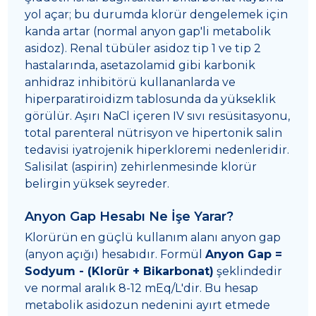
yol açar; bu durumda klorür dengelemek için
kanda artar (normal anyon gap'li metabolik
asidoz). Renal tübüler asidoz tip 1 ve tip 2
hastalarında, asetazolamid gibi karbonik
anhidraz inhibitörü kullananlarda ve
hiperparatiroidizm tablosunda da yükseklik
görülür. Aşırı NaCl içeren IV sıvı resüsitasyonu,
total parenteral nütrisyon ve hipertonik salin
tedavisi iyatrojenik hiperkloremi nedenleridir.
Salisilat (aspirin) zehirlenmesinde klorür
belirgin yüksek seyreder.
Anyon Gap Hesabı Ne İşe Yarar?
Klorürün en güçlü kullanım alanı anyon gap
(anyon açığı) hesabıdır. Formül
Anyon Gap =
Sodyum - (Klorür + Bikarbonat)
şeklindedir
ve normal aralık 8-12 mEq/L'dir. Bu hesap
metabolik asidozun nedenini ayırt etmede