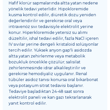
Hafif klorür sapmalarında altta yatan nedene
yönelik tedavi yeterlidir. Hipokloremide
kusma kontrol edilir, diüretik dozu yeniden
değerlendirilir ve gerekirse oral veya
intravenöz sıvı tedavisiyle elektrolit yerine
konur. Hiperkloremide yetersiz su alımı
düzeltilir, ishal tedavi edilir, fazla NaCl içeren
IV sıvılar yerine dengeli kristaloid solüsyonlar
tercih edilir. Yüksek anyon gap'li asidozda
altta yatan zehirlenme veya metabolik
bozukluk öncelikle çözülür; salisilat
zehirlenmesinde idrar alkalileştirilir ve
gerekirse hemodiyaliz uygulanır. Renal
tübüler asidoz tanısı konursa oral bikarbonat
veya potasyum sitrat tedavisi başlanır.
Tedaviye başladıktan 24-48 saat sonra
elektrolit paneli ve kan gazı tekrarlanarak
yanıt kontrol edilir.