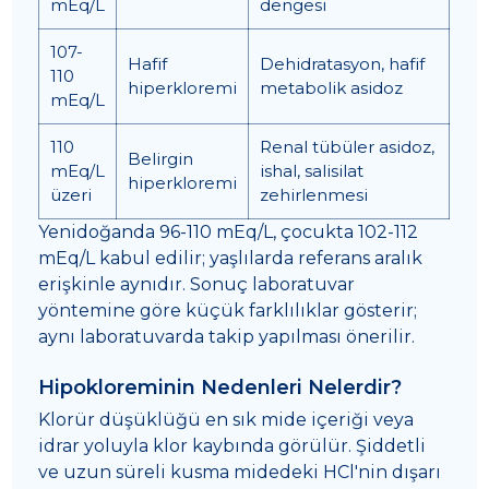
mEq/L
dengesi
107-
Hafif
Dehidratasyon, hafif
110
hiperkloremi
metabolik asidoz
mEq/L
110
Renal tübüler asidoz,
Belirgin
mEq/L
ishal, salisilat
hiperkloremi
üzeri
zehirlenmesi
Yenidoğanda 96-110 mEq/L, çocukta 102-112
mEq/L kabul edilir; yaşlılarda referans aralık
erişkinle aynıdır. Sonuç laboratuvar
yöntemine göre küçük farklılıklar gösterir;
aynı laboratuvarda takip yapılması önerilir.
Hipokloreminin Nedenleri Nelerdir?
Klorür düşüklüğü en sık mide içeriği veya
idrar yoluyla klor kaybında görülür. Şiddetli
ve uzun süreli kusma midedeki HCl'nin dışarı