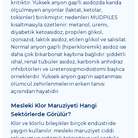
kritiktir. Yüksek anyon gap'li asidozda kanda
ölçülmeyen anyonlar (laktat, ketolar,
toksinler) birikmiştir; nedenleri MUDPILES
kısaltmasıyla özetlenir: metanol, üremi,
diyabetik ketoasidoz, propilen glikol,
izoniazid, laktik asidoz, etilen glikol ve salisilat.
Normal anyon gap'li (hiperkloremik) asidoz ise
daha çok bikarbonat kaybına bağlıdır: şiddetli
ishal, renal tübüler asidoz, karbonik anhidraz
inhibitörleri ve üreterosigmoidostomi başlıca
örneklerdir. Yüksek anyon gap'in saptanması
ölümcül zehirlenmelerin erken tanısı
açısından hayatidir.
Mesleki Klor Maruziyeti Hangi
Sektörlerde Görülür?
Klor ve klorlu bileşikler birçok endüstride
yaygın kullanılır; mesleki maruziyet ciddi