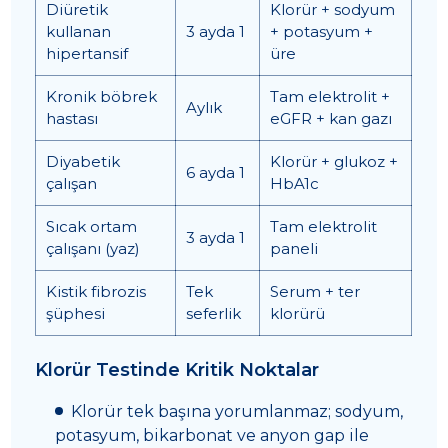
Diüretik
Klorür + sodyum
kullanan
3 ayda 1
+ potasyum +
hipertansif
üre
Kronik böbrek
Tam elektrolit +
Aylık
hastası
eGFR + kan gazı
Diyabetik
Klorür + glukoz +
6 ayda 1
çalışan
HbA1c
Sıcak ortam
Tam elektrolit
3 ayda 1
çalışanı (yaz)
paneli
Kistik fibrozis
Tek
Serum + ter
şüphesi
seferlik
klorürü
Klorür Testinde Kritik Noktalar
Klorür tek başına yorumlanmaz; sodyum,
potasyum, bikarbonat ve anyon gap ile