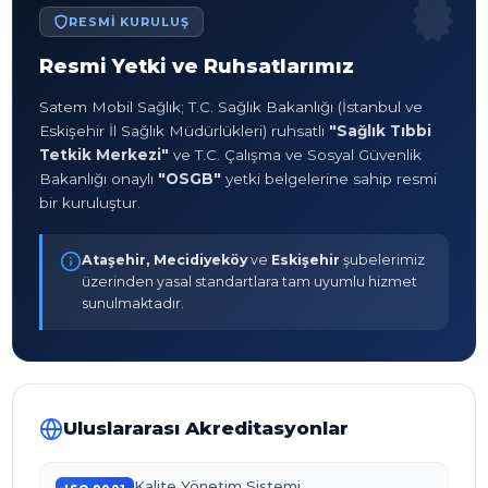
RESMI KURULUŞ
Resmi Yetki ve Ruhsatlarımız
Satem Mobil Sağlık; T.C. Sağlık Bakanlığı (İstanbul ve
Eskişehir İl Sağlık Müdürlükleri) ruhsatlı
"Sağlık Tıbbi
Tetkik Merkezi"
ve T.C. Çalışma ve Sosyal Güvenlik
Bakanlığı onaylı
"OSGB"
yetki belgelerine sahip resmi
bir kuruluştur.
Ataşehir, Mecidiyeköy
ve
Eskişehir
şubelerimiz
üzerinden yasal standartlara tam uyumlu hizmet
sunulmaktadır.
Uluslararası Akreditasyonlar
Kalite Yönetim Sistemi