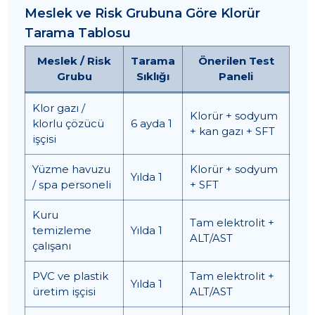
Meslek ve Risk Grubuna Göre Klorür
Tarama Tablosu
Meslek / Risk
Tarama
Önerilen Test
Grubu
Sıklığı
Paneli
Klor gazı /
Klorür + sodyum
klorlu çözücü
6 ayda 1
+ kan gazı + SFT
işçisi
Yüzme havuzu
Klorür + sodyum
Yılda 1
/ spa personeli
+ SFT
Kuru
Tam elektrolit +
temizleme
Yılda 1
ALT/AST
çalışanı
PVC ve plastik
Tam elektrolit +
Yılda 1
üretim işçisi
ALT/AST